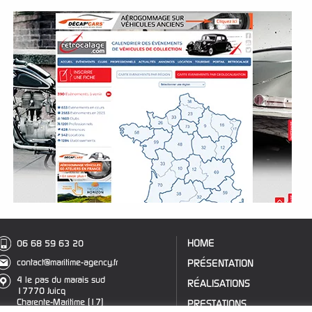
HOME
06 68 59 63 20
contact@maritime-agency.fr
PRÉSENTATION
4 le pas du marais sud
RÉALISATIONS
17770 Juicq
Charente-Maritime (17)
PRESTATIONS