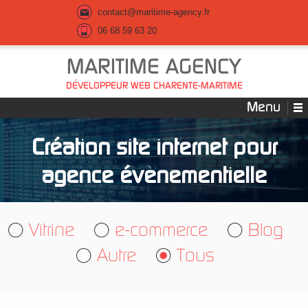
contact@maritime-agency.fr
06 68 59 63 20
MARITIME AGENCY
DÉVELOPPEUR WEB CHARENTE-MARITIME
Menu
Création site internet pour
agence évènementielle
Vitrine
e-commerce
Blog
Autre
Tous