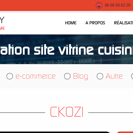
06 68 59 63 20
Y
HOME
A PROPOS
RÉALISAT
IME
ation site vitrine cuisin
e-commerce
Blog
Autre
CKOZI