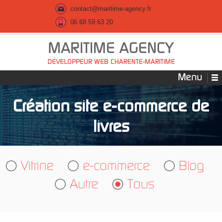
contact@maritime-agency.fr
06 68 59 63 20
MARITIME AGENCY
DÉVELOPPEUR WEB CHARENTE-MARITIME
Menu
Création site e-commerce de
livres
Vitrine
e-commerce
Blog
Autre
Tous